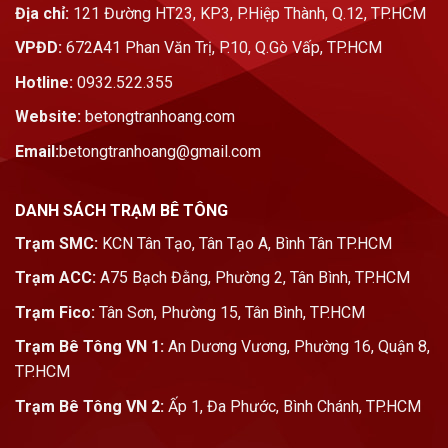
Địa chỉ:
121 Đường HT23, KP3, P.Hiệp Thành, Q.12, TP.HCM
VPĐD:
672A41 Phan Văn Trị, P.10, Q.Gò Vấp, TP.HCM
Hotline:
0932.522.355
Website:
betongtranhoang.com
Email:
betongtranhoang@gmail.com
DANH SÁCH TRẠM BÊ TÔNG
Trạm SMC:
KCN Tân Tạo, Tân Tạo A, Bình Tân TP.HCM
Trạm ACC:
A75 Bạch Đằng, Phường 2, Tân Bình, TP.HCM
Trạm Fico:
Tân Sơn, Phường 15, Tân Bình, TP.HCM
Trạm Bê Tông VN 1:
An Dương Vương, Phường 16, Quận 8,
TP.HCM
Trạm Bê Tông VN 2:
Ấp 1, Đa Phước, Bình Chánh, TP.HCM