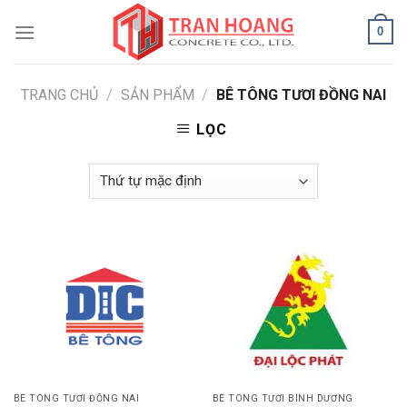
Skip
0
to
content
TRANG CHỦ
/
SẢN PHẨM
/
BÊ TÔNG TƯƠI ĐỒNG NAI
LỌC
BÊ TÔNG TƯƠI ĐỒNG NAI
BÊ TÔNG TƯƠI BÌNH DƯƠNG