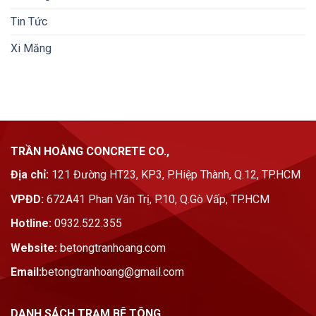
Tin Tức
Xi Măng
TRẦN HOÀNG CONCRETE CO.,
Địa chỉ:
121 Đường HT23, KP3, P.Hiệp Thành, Q.12, TP.HCM
VPĐD:
672A41 Phan Văn Trị, P.10, Q.Gò Vấp, TP.HCM
Hotline:
0932.522.355
Website:
betongtranhoang.com
Email:
betongtranhoang@gmail.com
DANH SÁCH TRẠM BÊ TÔNG