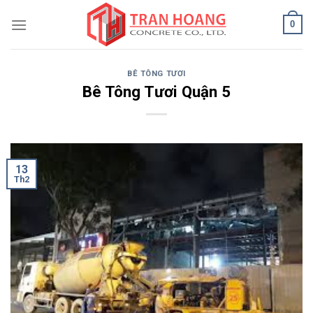
Skip
0
to
content
BÊ TÔNG TƯƠI
Bê Tông Tươi Quận 5
13
Th2