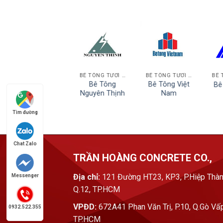
BÊ TÔNG TƯƠI HCM
BÊ TÔNG TƯƠI LONG AN
BÊ TÔNG TƯƠI HCM
Bê Tông
Bê Tông
Bê Tông Việt
Bê
Shingda
Nguyên Thịnh
Nam
Tìm đường
Chat Zalo
TRẦN HOÀNG CONCRETE CO.,
Địa chỉ:
121 Đường HT23, KP3, P.Hiệp Thàn
Messenger
Q.12, TP.HCM
VPĐD:
672A41 Phan Văn Trị, P.10, Q.Gò Vấp
0932.522.355
TP.HCM