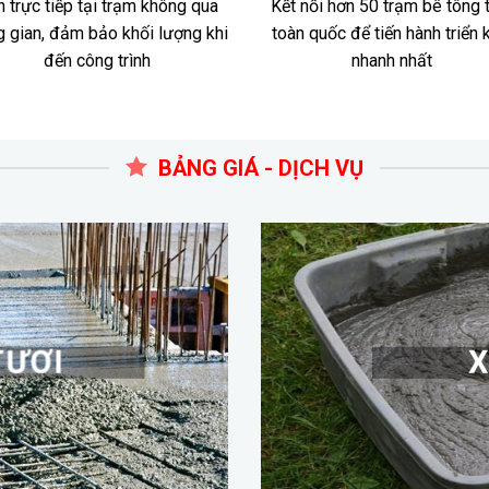
 trực tiếp tại trạm không qua
Kết nối hơn 50 trạm bê tông 
g gian, đảm bảo khối lượng khi
toàn quốc để tiến hành triển 
đến công trình
nhanh nhất
BẢNG GIÁ - DỊCH VỤ
TƯƠI
X