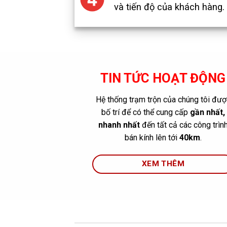
và tiến độ của khách hàng.
Bê Tông Tươi Đạt
TIN TỨC HOẠT ĐỘNG
13
Chứng Chỉ Chất
Th2
Lượng Của Cục Xây
Hệ thống trạm trộn của chúng tôi đượ
Dựng 2019
bố trí để có thể cung cấp
gần nhất,
Hiện tại Bộ Khoa học
nhanh nhất
đến tất cả các công trìn
và Công nghệ đã ban
bán kính lên tới
40km
.
hành Tiêu chuẩn Việt
Nam [...]
XEM THÊM