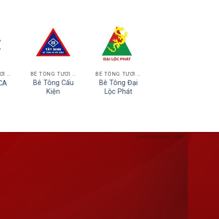
BÊ TÔNG TƯƠI BÌNH DƯƠNG
BÊ TÔNG TƯƠI TÂY NINH
BÊ TÔNG TƯƠI BÌNH DƯƠNG
BÊ TÔNG TƯƠI HCM
Bê Tông Cấu
Bê Tông Đại
Bê Tông Công
CA
Kiện
Lộc Phát
Thanh