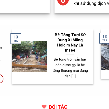
khi sử dụng dịch v
Bê Tông Tươi Sử
13
13
Dụng Xi Măng
Th2
Th2
Holcim Nay Là
c
Insee
Bê tông trộn sẵn hay
h
còn được gọi là bê
tông thương mại đang
dần [...]
ĐỐI TÁC