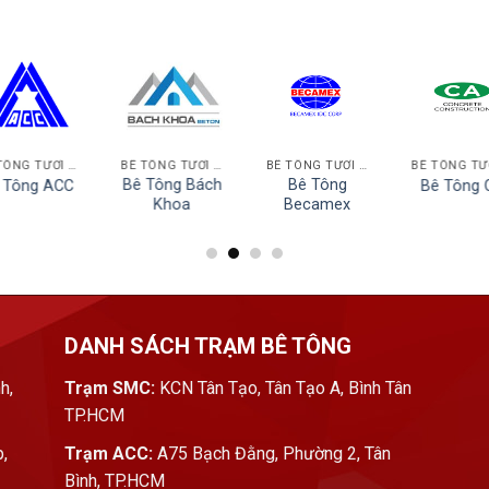
BÊ TÔNG TƯƠI HCM
BÊ TÔNG TƯƠI LONG AN
BÊ TÔNG TƯƠI BÌNH DƯƠNG
Bê Tông Bách
Bê Tông
 Tông ACC
Bê Tông 
Khoa
Becamex
DANH SÁCH TRẠM BÊ TÔNG
h,
Trạm SMC:
KCN Tân Tạo, Tân Tạo A, Bình Tân
TP.HCM
,
Trạm ACC:
A75 Bạch Đằng, Phường 2, Tân
Bình, TP.HCM