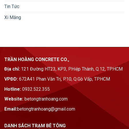
Tin Tức
Xi Măng
TRẦN HOÀNG CONCRETE CO.,
Địa chỉ:
121 Đường HT23, KP3, P.Hiệp Thành, Q.12, TP.HCM
VPĐD:
672A41 Phan Văn Trị, P.10, Q.Gò Vấp, TP.HCM
Hotline:
0932.522.355
Website:
betongtranhoang.com
Email:
betongtranhoang@gmail.com
DANH SÁCH TRẠM BÊ TÔNG